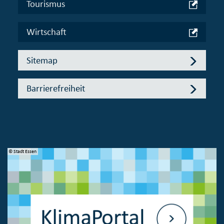
Tourismus
Wirtschaft
Sitemap
Barrierefreiheit
© Stadt Essen
© 