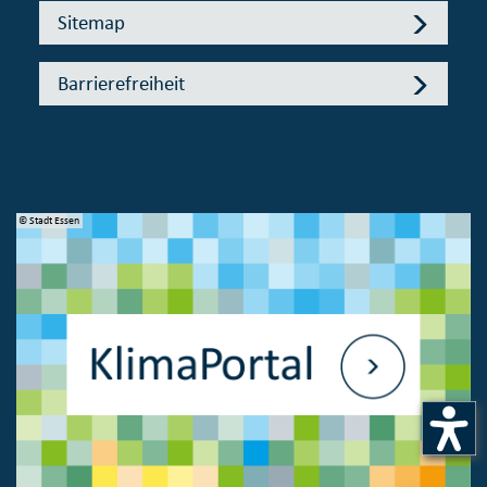
Sitemap
Barrierefreiheit
© Stadt Essen
© 