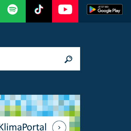
n
© Bundesministerium des Innern, für Bau 