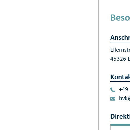
Beso
Anschr
Ellerns
45326 
Konta
+49
bvk
Direkt