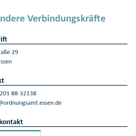
ndere Verbindungskräfte
ift
traße 29
Essen
kt
 201 88-32138
@ordnungsamt.essen.de
kontakt