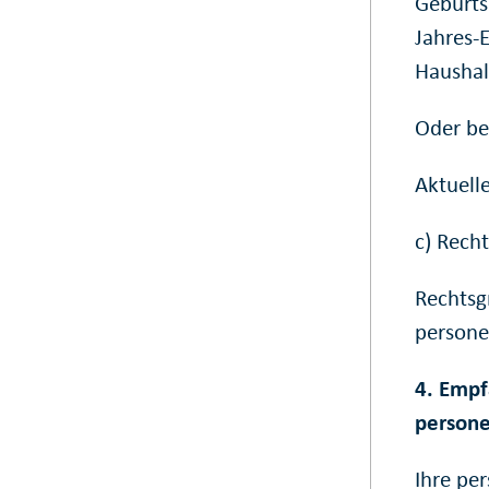
Geburts
Jahres-
Haushal
Oder be
Aktuell
c) Rech
Rechtsg
persone
4. Empf
person
Ihre pe