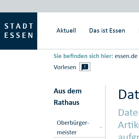
Aktuell
Das ist
Essen
Sie befinden sich hier:
essen.de
Vorlesen
Dat
Aus dem
Rathaus
Date
Arti
Ober­bürger­
meister
aufg