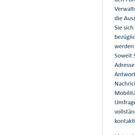
Verwalt
die Aus
Sie sich
bezügli
werden 
Soweit S
Adresse
Antwort
Nachrich
Mobilit
Umfrage 
vollstä
kontakt