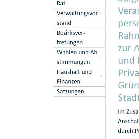
Rat
Vera
Ver­waltungs­vor­
pers
stand
Bezirks­ver­
Rahm
tretungen
zur 
Wahlen und Ab­
und 
stimmungen
Priv
Haushalt und
Finanzen
Grün
Satzungen
Stad
Im Zus
Anschaf
durch P