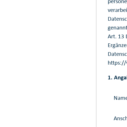
persone
verarbe
Datensc
genannt
Art. 13
Ergänze
Datensc
https:/
1. Anga
Nam
Ansch