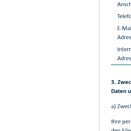
Ansch
Telef
E-Mai
Adre
Inter
Adre
3. Zwec
Daten u
a) Zwec
Ihre pe
den För