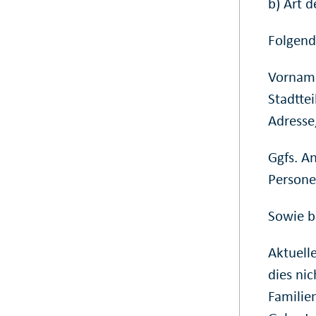
b) Art 
Folgend
Vorname
Stadtte
Adresse
Ggfs. A
Person
Sowie b
Aktuell
dies ni
Familie