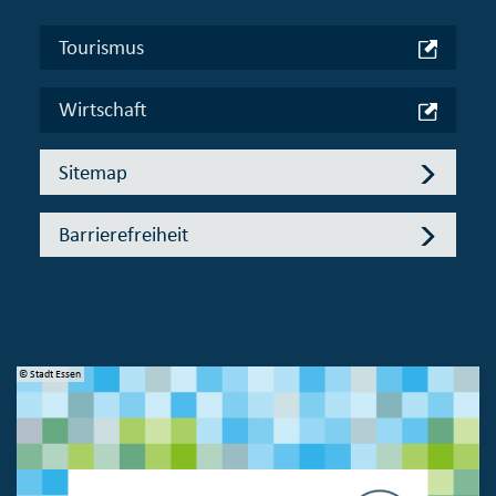
Tourismus
Wirtschaft
Sitemap
Barrierefreiheit
© Stadt Essen
© 