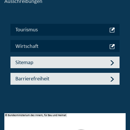
Ausschreibungen
Tourismus
Wirtschaft
Sitemap
Barrierefreiheit
© Bundesministerium des Innern, für Bau und Heimat
© 