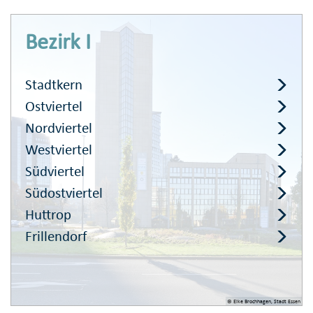
Bezirk I
Stadtkern
Ostviertel
Nordviertel
Westviertel
Südviertel
Südostviertel
Huttrop
Frillendorf
© Elke Brochhagen, Stadt Essen