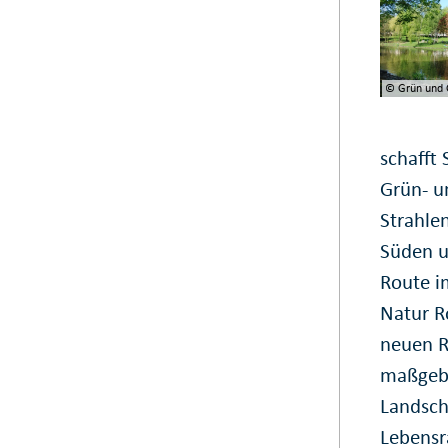
© Grün und G
schafft
Grün- u
Strahle
Süden u
Route i
Natur R
neuen R
maßgebli
Landsch
Lebensr