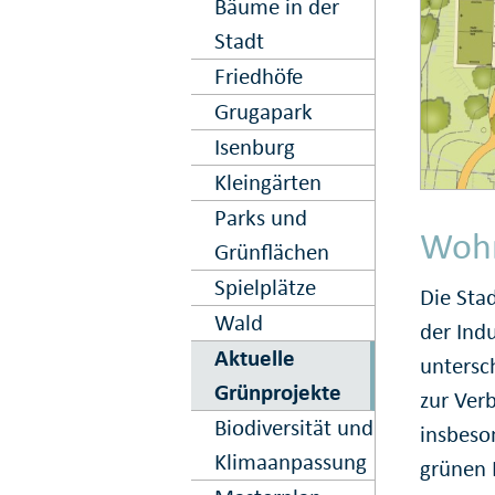
Bäume in der
Stadt
Friedhöfe
Grugapark
Isenburg
Kleingärten
Parks und
Woh
Grünflächen
Spielplätze
Die Sta
Wald
der Indu
Aktuelle
untersc
Grünprojekte
zur Ver
Biodiversität und
insbeson
Klimaanpassung
grünen I