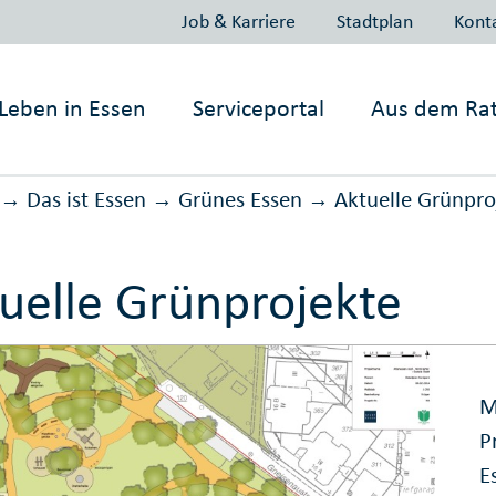
Job & Karriere
Stadtplan
Kont
Leben in
Essen
Serviceportal
Aus dem Ra
Das ist Essen
Grünes Essen
Aktuelle Grünpro
→
→
→
uelle Grünprojekte
M
P
E