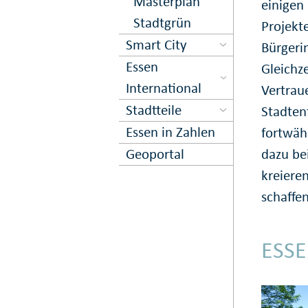
Masterplan
einigen 
Stadtgrün
Projekte
Smart City
Bürgeri
Essen
Gleichze
International
Vertrau
Stadtteile
Stadten
Essen in Zahlen
fortwäh
dazu be
Geoportal
kreieren
schaffen
ESSE