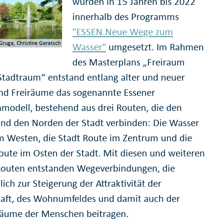
wurden in 15 Jahren bis 2022
innerhalb des Programms
"ESSEN.Neue Wege zum
ruga, Christine Geratsch
Wasser"
umgesetzt. Im Rahmen
des Masterplans „Freiraum
 Stadtraum“ entstand entlang alter und neuer
nd Freiräume das sogenannte Essener
nmodell, bestehend aus drei Routen, die den
nd den Norden der Stadt verbinden: Die Wasser
m Westen, die Stadt Route im Zentrum und die
oute im Osten der Stadt. Mit diesen und weiteren
outen entstanden Wegeverbindungen, die
ch zur Steigerung der Attraktivität der
aft, des Wohnumfeldes und damit auch der
äume der Menschen beitragen.