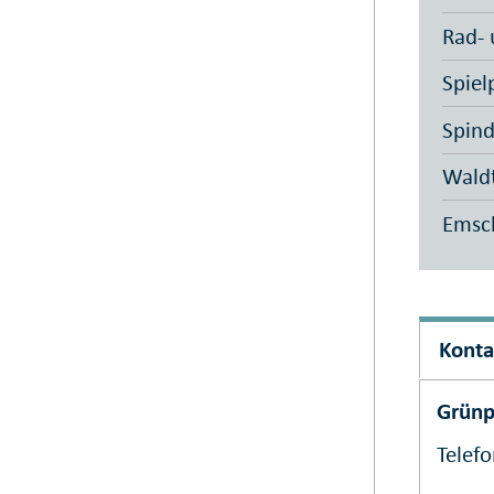
Rad- 
Spiel
Spin
Wald
Emsc
Konta
Grünp
Telef