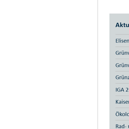
Aktu
Elise
Grünv
Grünv
Grün
IGA 
Kaise
Ökolo
Rad-