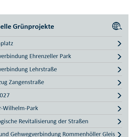
elle Grünprojekte
nplatz
erbindung Ehrenzeller Park
erbindung Lehrstraße
zug Zangenstraße
2027
r-Wilhelm-Park
gische Revitalisierung der Straßen
 und Gehwegverbindung Rommenhöller Gleis