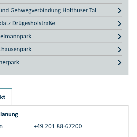
und Gehwegverbindung Holthuser Tal
platz Drügeshofstraße
delmannpark
thausenpark
herpark
kt
lanung
on
+49 201 88-67200