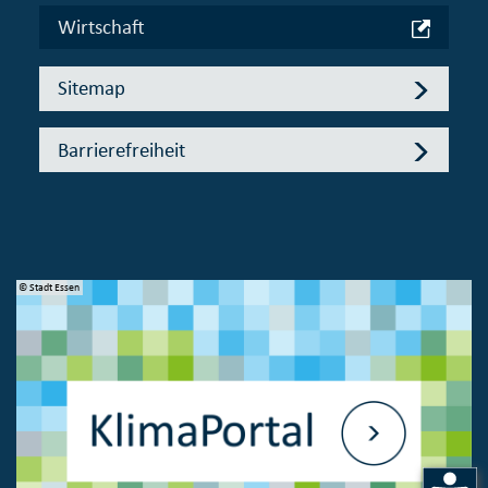
Wirtschaft
Sitemap
Barrierefreiheit
© Stadt Essen
© 