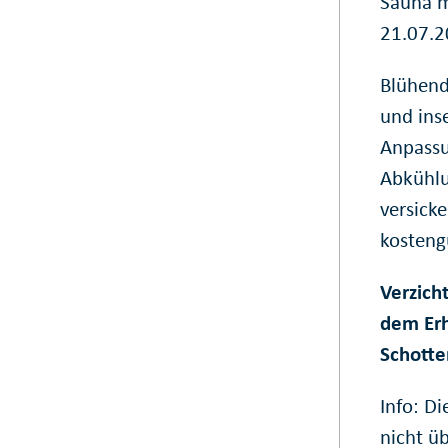
Sauna m
21.07.2
Blühend
und ins
Anpassu
Abkühlu
versick
kosteng
Verzich
dem Erh
Schotte
Info: D
nicht ü