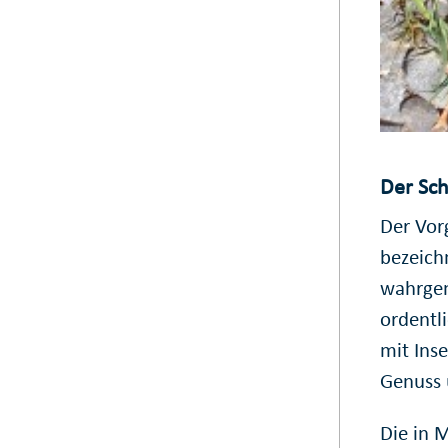
Der Sch
Der Vor
bezeich
wahrgen
ordentl
mit Inse
Genuss 
Die in 