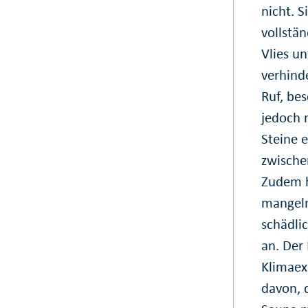
nicht. 
vollstän
Vlies u
verhind
Ruf, bes
jedoch 
Steine 
zwische
Zudem h
mangeln
schädli
an. Der
Klimaex
davon, 