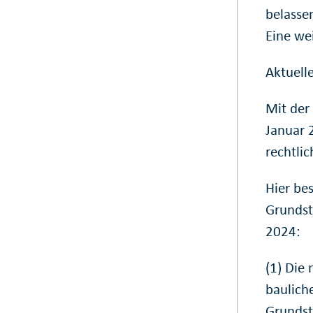
belasse
Eine wei
Aktuell
Mit der
Januar 
rechtlic
Hier be
Grundst
2024:
(1) Die
baulich
Grundst