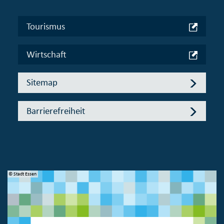
Tourismus
Wirtschaft
Sitemap
Barrierefreiheit
© Stadt Essen
© 