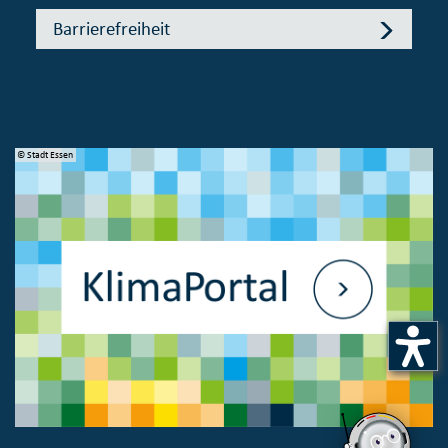
Barrierefreiheit
© Stadt Essen
© 