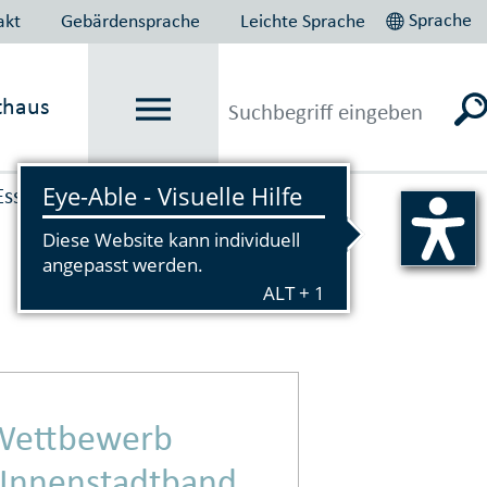
Sprache
akt
Gebärdensprache
Leichte Sprache
thaus
Essen plant und baut
Wettbewerb
Innenstadt­band