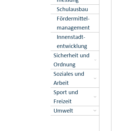
Schulausbau
Förder­mittel­
management
Innen­stadt­
entwick­lung
Sicher­heit und
Ord­nung
Soziales und
Arbeit
Sport und
Freizeit
Umwelt