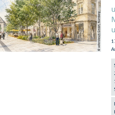
© adlerolesch GmbH, Nürnberg
1
A