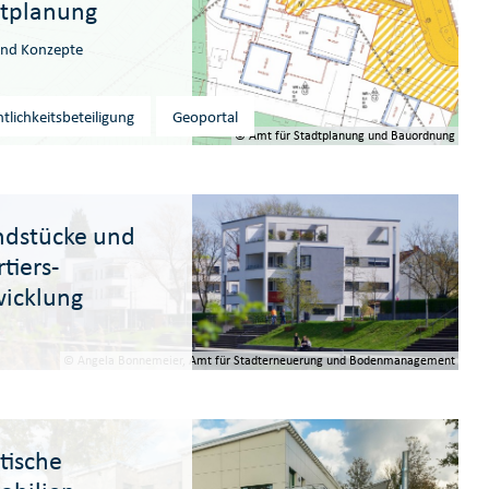
tplanung
und Konzepte
tlichkeitsbeteiligung
Geoportal
© Amt für Stadtplanung und Bauordnung
ndstücke und
tiers­
icklung
© Angela Bonnemeier, Amt für Stadterneuerung und Bodenmanagement
tische