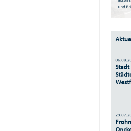
Essen s
und Br
Aktue
06.08.2
Stadt
Städt
Westf
29.07.2
Frohn
Oncke