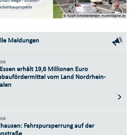
chafft Wege - Straßen-
ückenbauprojekte
© Ralph Schenkenberger, modelldigital.de
lle Meldungen
026
 Essen erhält 19,6 Millionen Euro
ebaufördermittel vom Land Nordrhein-
alen
026
hausen: Fahrspursperrung auf der
nstraße