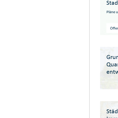
Stad
Pläne 
Öffen
Gru
Quar
entw
Städ