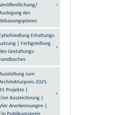
Veröffentlichung/
Auslegung des
Bebauungsplanes
Eyhofsiedlung Erhaltungs­
satzung | Fertig­stellung
des Gestaltungs­
handbuches
Ausstellung zum
Architekturpreis 2025
31 Projekte |
Eine Auszeichnung |
Vier Anerkennungen |
Ein Publikumspreis