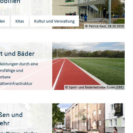
obilien
len
Kitas
Kultur und Verwaltung
© Patrick Kaut, 28.10.2019
t und Bäder
leistungen durch eine
onsfähige und
erbare
ätteninfrastruktur
© Sport- und Bäderbetriebe Essen (SBE)
ßen und
ehr