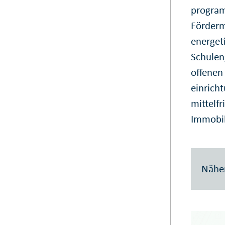
program
Förderm
energet
Schulen
offenen
einricht
mittelf
Immobil
Näher