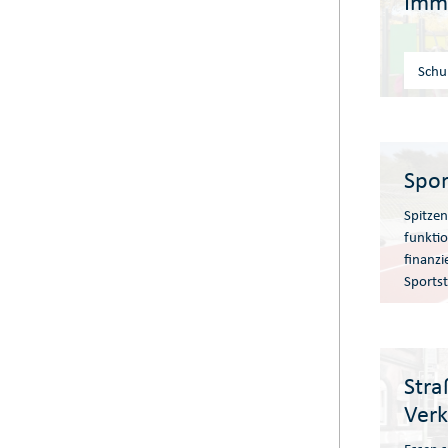
Imm
Schu
Spor
Spitzen
funkti
finanzi
Sportst
Stra
Verk