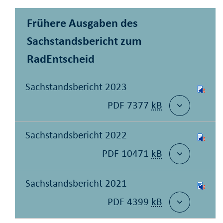
Frühere Ausgaben des
Sachstandsbericht zum
RadEntscheid
Sachstandsbericht 2023
PDF 7377
kB
Sachstandsbericht 2022
PDF 10471
kB
Sachstandsbericht 2021
PDF 4399
kB