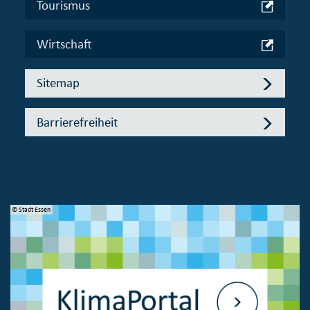
Tourismus
Wirtschaft
Sitemap
Barrierefreiheit
© Stadt Essen
© 