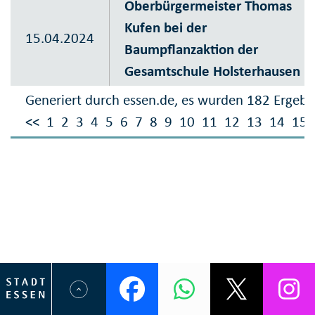
Oberbürgermeister Thomas
Kufen bei der
15.04.2024
Baumpflanzaktion der
Gesamtschule Holsterhausen
Generiert durch essen.de, es wurden 182 Ergebn
<<
1
2
3
4
5
6
7
8
9
10
11
12
13
14
15