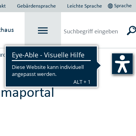
Sprache
akt
Gebärdensprache
Leichte Sprache
thaus
uropas 2017
Klimaportal
→
maportal