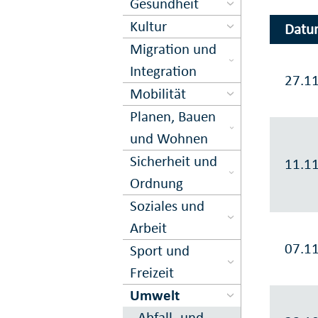
Gesundheit
Kultur
Datu
Migration und
Inte­gration
27.1
Mobilität
Planen, Bauen
und Wohnen
Sicher­heit und
11.1
Ord­nung
Soziales und
Arbeit
07.1
Sport und
Freizeit
Umwelt
Abfall- und