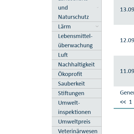
und
13.0
Naturschutz
Lärm
Lebens­mittel­
12.0
über­wachung
Luft
Nachhaltig­keit
11.0
Ökoprofit
Sauberkeit
Gener
Stiftungen
<<
1
Umwelt­
inspektionen
Umweltpreis
Veterinär­wesen