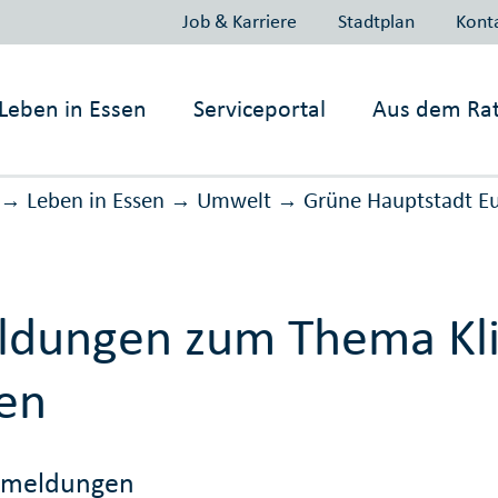
Job & Karriere
Stadtplan
Kont
Leben in
Essen
Serviceportal
Aus dem Ra
Leben in Essen
Umwelt
Grüne Hauptstadt E
→
→
→
dungen zum Thema Kli
en
emeldungen