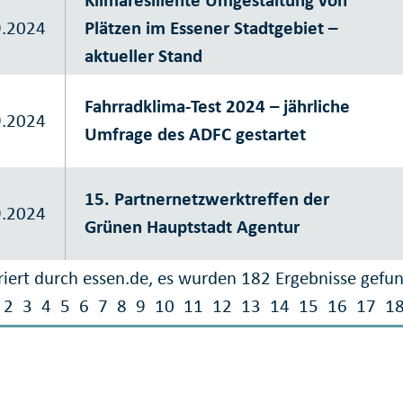
Klimaresiliente Umgestaltung von
9.2024
Plätzen im Essener Stadtgebiet –
aktueller Stand
Fahrradklima-Test 2024 – jährliche
9.2024
Umfrage des ADFC gestartet
15. Partnernetzwerktreffen der
9.2024
Grünen Hauptstadt Agentur
iert durch essen.de, es wurden 182 Ergebnisse gefu
2
3
4
5
6
7
8
9
10
11
12
13
14
15
16
17
1