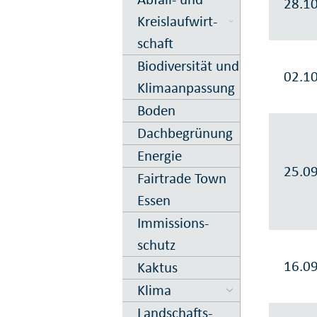
28.1
Kreis­lauf­wirt­
schaft
Biodiversität und
02.1
Klima­anpassung
Boden
Dach­begrün­ung
Energie
25.0
Fairtrade Town
Essen
Immissions­
schutz
16.0
Kaktus
Klima
Landschafts-