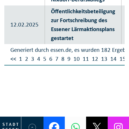
Öffentlichkeitsbeteiligung
zur Fortschreibung des
12.02.2025
Essener Lärmaktionsplans
gestartet
Generiert durch essen.de, es wurden 182 Ergebn
<<
1
2
3
4
5
6
7
8
9
10
11
12
13
14
15