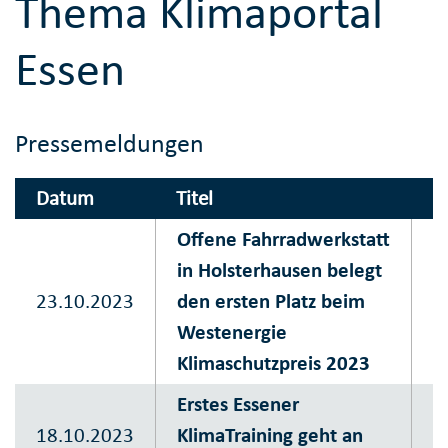
Thema Klimaportal
Essen
Pressemeldungen
Datum
Titel
H
Offene Fahrradwerkstatt
in Holsterhausen belegt
S
23.10.2023
den ersten Platz beim
P
Westenergie
K
Klimaschutzpreis 2023
Erstes Essener
S
18.10.2023
KlimaTraining geht an
P