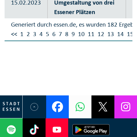
15.02.2023
Umgestaltung von drei
P
Essener Plätzen
K
Generiert durch essen.de, es wurden 182 Ergebn
<<
1
2
3
4
5
6
7
8
9
10
11
12
13
14
15