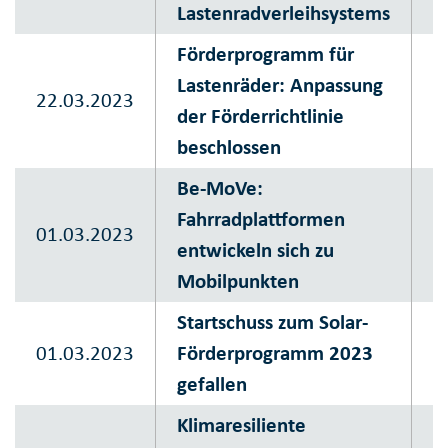
Lastenradverleihsystems
K
Förderprogramm für
S
Lastenräder: Anpassung
22.03.2023
P
der Förderrichtlinie
K
beschlossen
Be-MoVe:
S
Fahrradplattformen
01.03.2023
P
entwickeln sich zu
K
Mobilpunkten
Startschuss zum Solar-
S
01.03.2023
Förderprogramm 2023
P
gefallen
K
Klimaresiliente
S