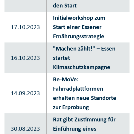
den Start
K
Initialworkshop zum
S
17.10.2023
Start einer Essener
P
Ernährungsstrategie
K
"Machen zählt!" – Essen
S
16.10.2023
startet
P
Klimaschutzkampagne
K
Be-MoVe:
S
Fahrradplattformen
14.09.2023
P
erhalten neue Standorte
K
zur Erprobung
Rat gibt Zustimmung für
S
30.08.2023
Einführung eines
P