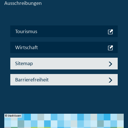
Ausschreibungen
Tourismus
Wirtschaft
Sitemap
Barrierefreiheit
© Stadt Essen
© 