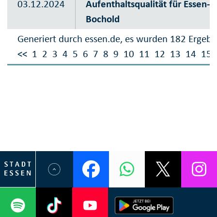
03.12.2024
Aufenthaltsqualität für Essen-
Bochold
Generiert durch essen.de, es wurden 182 Ergebn
<<
1
2
3
4
5
6
7
8
9
10
11
12
13
14
15